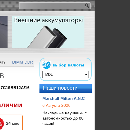
ять
DIMM DDR4 SDRAM
16GB DDR4 3733MHz Kingston FURY 
выбор валюты
GB
Наши новости
37C19BB12A/16
Marshall Milton A.N.C
аличии
6 Августа 2026
Накладные наушники с
автономностью до 80
24 мес
часов!