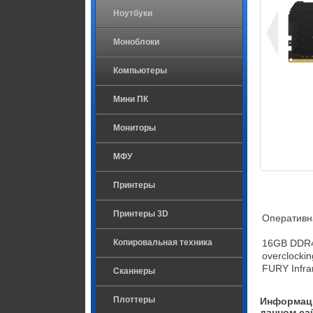
Ноутбуки
Моноблоки
Компьютеры
Мини ПК
Мониторы
МФУ
Принтеры
Принтеры 3D
Оперативн
Копировальная техника
16GB DDR4-
overclockin
FURY Infra
Сканнеры
Плоттеры
Информаци
данном са