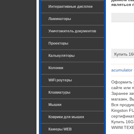
являться 
Интерактивные дисплеи
Ламинаторы
Уничтожитель документов
Проекторы
Купить 1
Калькуляторы
Колонки
acumulator 
WiFi роутеры
Оформить 
сайте или 
Клавиатуры
Заранее за
магазин, В
Вся проду
Мышки
Kingston F
сертификат
Коврики для мышек
Купить 16G
WWW.TEXET.
Камеры WEB