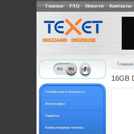
Главная
FAQ
Новости
Контакты
060224499
060299288
Главная
RO
RU
16GB 
Tелефония и планшеты
Аксессуары
Гаджеты
Компьютерная техника