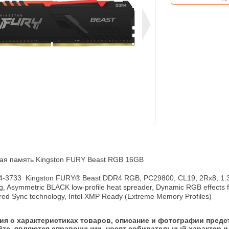
ая память Kingston FURY Beast RGB 16GB

3733  Kingston FURY® Beast DDR4 RGB, PC29800, CL19, 2Rx8, 1.3
g, Asymmetric BLACK low-profile heat spreader, Dynamic RGB effects f
red Sync technology, Intel XMP Ready (Extreme Memory Profiles)
я о характеристиках товаров, описание и фотографии предс
йте, являются справочными, носят собирательный характер и 