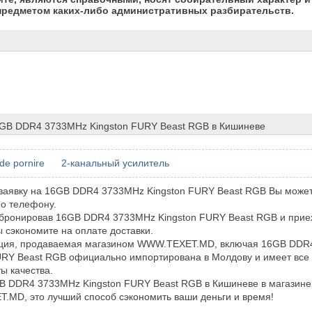
предметом каких-либо административных разбирательств.
6GB DDR4 3733MHz Kingston FURY Beast RGB в Кишиневе
de pornire
2-канальный усилитель
заявку на 16GB DDR4 3733MHz Kingston FURY Beast RGB Вы може
по телефону.
бронировав 16GB DDR4 3733MHz Kingston FURY Beast RGB и приех
ы сэкономите на оплате доставки.
кция, продаваемая магазином WWW.TEXET.MD, включая 16GB DDR
URY Beast RGB официально импортирована в Молдову и имеет вс
ы качества.
B DDR4 3733MHz Kingston FURY Beast RGB в Кишиневе в магазине
MD, это лучший способ сэкономить ваши деньги и время!