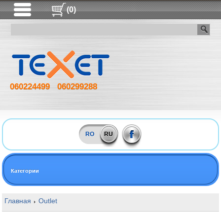
(0)
060224499
060299288
RO
RU
Категории
Главная
Outlet
16GB DDR4 4266MHz Kingston HyperX Predator 