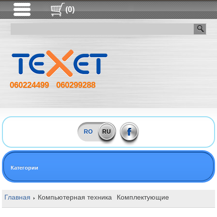
(0)
060224499
060299288
RO
RU
Категории
Главная
Компьютерная техника
Комплектующие
Оперативная