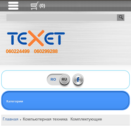
(0)
060224499
060299288
RO
RU
Категории
Главная
Компьютерная техника
Комплектующие
Оперативная