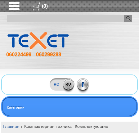
(0)
060224499
060299288
RO
RU
Категории
Главная
Компьютерная техника
Комплектующие
Оперативная