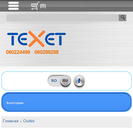
(0)
060224499
060299288
RO
RU
Категории
Главная
Outlet
16GB DDR5 5200MHz Kingston ValueRAM Kit of