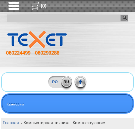
(0)
060224499
060299288
RO
RU
Категории
Главная
Компьютерная техника
Комплектующие
Оперативная