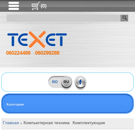
(0)
060224499
060299288
RO
RU
Категории
Главная
Компьютерная техника
Комплектующие
Оперативная