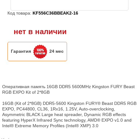
Код товара:
KF556C36BBEAK2-16
нет в наличии
Гарантия
24 мес
Оперативная память 16GB DDR5 5600MHz Kingston FURY Beast 
RGB EXPO Kit of 2*8GB

16GB (Kit of 2*8GB) DDR5-5600 Kingston FURY® Beast DDR5 RGB 
EXPO, PC44800, CL36, 1Rx16, 1.25V, Auto-overclocking, 
Asymmetric BLACK Large heat spreader, Dynamic RGB effects 
featuring HyperX Infrared Sync technology, AMD® EXPO v1.0 and 
Intel® Extreme Memory Profiles (Intel® XMP) 3.0