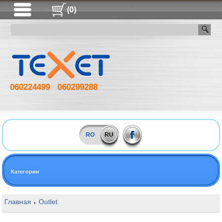
(0)
060224499
060299288
RO
RU
Категории
Главная
Outlet
16GB DDR5 5600MHz Kingston ValueRAM Kit of