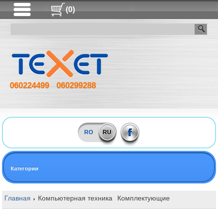
(0)
060224499
060299288
RO
RU
Категории
Главная
Компьютерная техника
Комплектующие
Оперативная