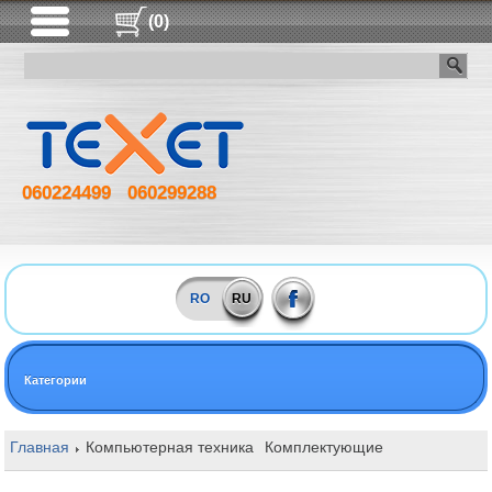
(0)
060224499
060299288
RO
RU
Категории
Главная
Компьютерная техника
Комплектующие
Оперативная