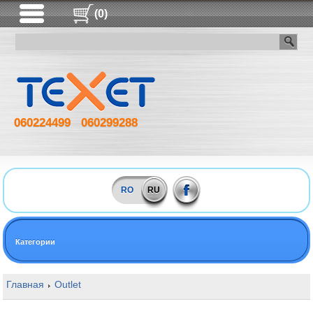
(0)
060224499
060299288
RO
RU
Категории
Главная
Outlet
16GB DDR5 6000MHz Kingston FURY Beast RG