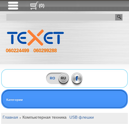
(0)
060224499
060299288
RO
RU
Категории
Главная
Компьютерная техника
USB флешки
16GB Goodram 