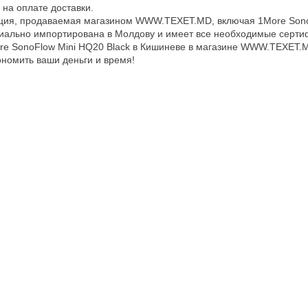
 на оплате доставки.
ция, продаваемая магазином WWW.TEXET.MD, включая 1More Sono
иально импортирована в Молдову и имеет все необходимые сертиф
re SonoFlow Mini HQ20 Black в Кишиневе в магазине WWW.TEXET.M
ономить ваши деньги и время!