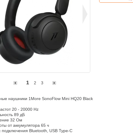
1
2
3
ые наушники 1More SonoFlow Mini HQ20 Black

астот 20 - 20000 Hz

ьность 89 дБ

ение 32 Ом

ты от аккумулятора 65 ч

подключения Bluetooth, USB Type-C
