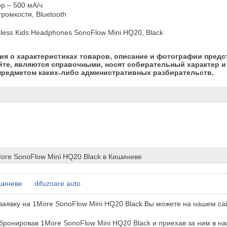
р – 500 мА/ч

ромкости, Bluetooth

less Kids Headphones SonoFlow Mini HQ20, Black
я о характеристиках товаров, описание и фотографии предс
йте, являются справочными, носят собирательный характер и 
предметом каких-либо административных разбирательств.
ore SonoFlow Mini HQ20 Black в Кишиневе
шиневе
difuzoare auto
аявку на 1More SonoFlow Mini HQ20 Black Вы можете на нашем са
бронировав 1More SonoFlow Mini HQ20 Black и приехав за ним в на