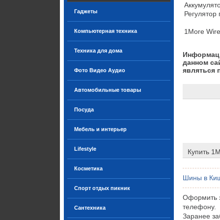
Аккумулято
Гаджеты
Регулятор г
1More Wire
Компьютерная техника
Техника для дома
Информаци
данном са
являться 
Фото Видео Аудио
Автомобильные товары
Посуда
Мебель и интерьер
Lifestyle
Купить 1M
Косметика
Шины в Ки
Спорт отдых пикник
Оформить з
телефону.
Сантехника
Заранее за