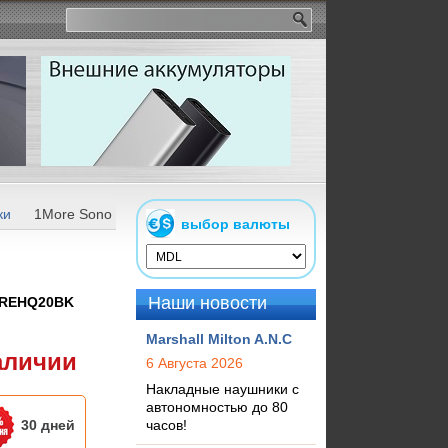
ки
1More SonoFlow Mini HQ20 Black
выбор валюты
Наши новости
REHQ20BK
Marshall Milton A.N.C
аличии
6 Августа 2026
Накладные наушники с
автономностью до 80
30 дней
часов!