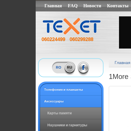
Главная
FAQ
Новости
Контакты
060224499
060299288
Главная
RO
RU
1More 
Tелефония и планшеты
Аксессуары
Карты памяти
Наушники и гарнитуры