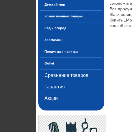
сэкономите
Детский мир
Вся продук
Black офиц
Хозяйственные товары
Купить 1Mo
способ сэк
Сад и огород
Зоомагазин
Продукты и напитки
Outlet
Сравнение товаров
Гарантия
Акции