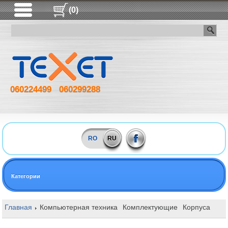
(0)
060224499
060299288
RO
RU
Категории
Главная
Компьютерная техника
Комплектующие
Корпуса
1S