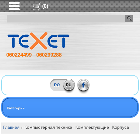
(0)
060224499
060299288
RO
RU
Категории
Главная
Компьютерная техника
Комплектующие
Корпуса
1S