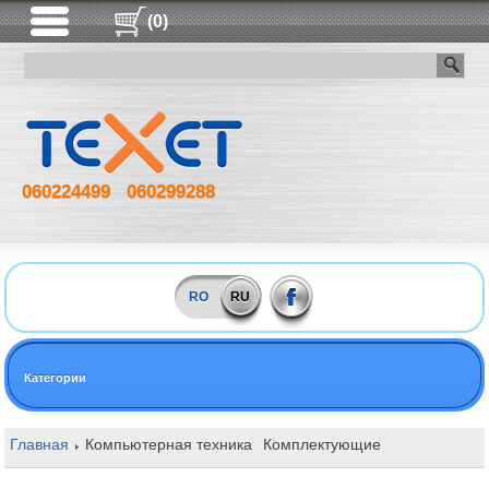
(0)
060224499
060299288
RO
RU
Категории
Главная
Компьютерная техника
Комплектующие
Блоки питан