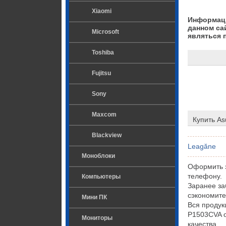
Xiaomi
Информаци
данном са
Microsoft
являться 
Toshiba
Fujitsu
Sony
Maxcom
Купить As
Blackview
Leagăne
Моноблоки
Оформить з
телефону.
Компьютеры
Заранее за
сэкономите
Мини ПК
Вся продук
P1503CVA 
Мониторы
качества.