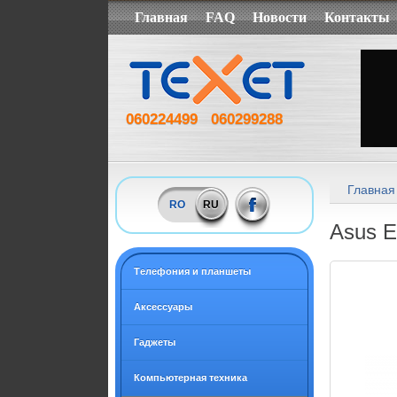
Главная
FAQ
Новости
Контакты
060224499
060299288
Главная
RO
RU
Asus E
Tелефония и планшеты
Аксессуары
Гаджеты
Компьютерная техника