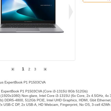
1
2
3
us ExpertBook P1 P1503CVA

" ExpertBook P1 P1503CVA (Core i3-1315U 8Gb 512Gb)

(1920x1080) Non-glare, Intel Core i3-1315U (6x Core, 2x 4.5GHz, 4x 
b) DDR5-4800, 512Gb PCIE, Intel UHD Graphics, HDMI, Gbit Ethernet,
2x USB-C DP, 2x USB-A, HD Webcam, Fingerprint, No OS, 3-cell 42Wh B