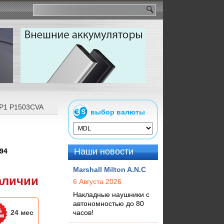
 P1 P1503CVA
выбор валюты
Наши новости
94
Marshall Milton A.N.C
аличии
6 Августа 2026
Накладные наушники с
автономностью до 80
24 мес
часов!