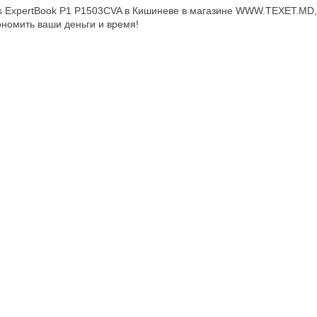
s ExpertBook P1 P1503CVA в Кишиневе в магазине WWW.TEXET.MD,
ономить ваши деньги и время!