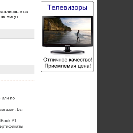
тавленные на
не могут
 или по
магазин, Вы
tBook P1
сертификаты