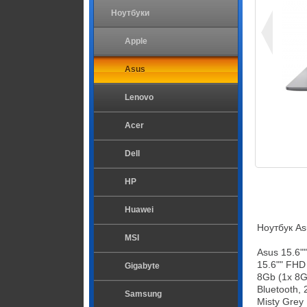
Ноутбуки
Apple
Asus
Lenovo
Acer
Dell
HP
Huawei
Ноутбук As
MSI
Asus 15.6"
15.6"" FHD 
Gigabyte
8Gb (1x 8G
Bluetooth, 
Samsung
Misty Grey