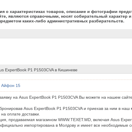
я о характеристиках товаров, описание и фотографии предс
йте, являются справочными, носят собирательный характер и 
предметом каких-либо административных разбирательств.
us ExpertBook P1 P1503CVA в Кишиневе
Айфон 15
аявку на Asus ExpertBook P1 P1503CVA Вы можете на нашем сайте
бронировав Asus ExpertBook P1 P1503CVA и приехав за ним в наш 
 на оплате доставки.
ция, продаваемая магазином WWW.TEXET.MD, включая Asus Exper
официально импортирована в Молдову и имеет все необходимые 