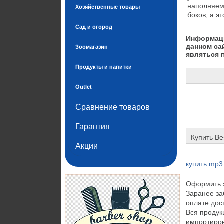
наполняем
Хозяйственные товары
боков, а э
Сад и огород
Информаци
данном са
Зоомагазин
являться 
Продукты и напитки
Outlet
Сравнение товаров
Гарантия
Купить Be
Акции
купить mp3
Оформить з
Заранее за
оплате дос
Вся проду
импортиров