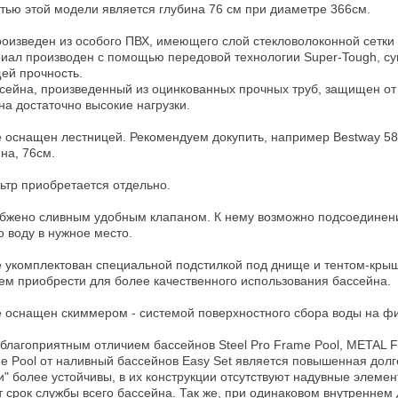
ью этой модели является глубина 76 см при диаметре 366см.

оизведен из особого ПВХ, имеющего слой стекловолоконной сетки и
иал производен с помощью передовой технологии Super-Tough, су
й прочность.

сейна, произведенный из оцинкованных прочных труб, защищен от 
на достаточно высокие нагрузки.

 оснащен лестницей. Рекомендуем докупить, например Bestway 580
на, 76см.

тр приобретается отдельно.

бжено сливным удобным клапаном. К нему возможно подсоединени
 воду в нужное место.

 укомплектован специальной подстилкой под днище и тентом-крыш
м приобрести для более качественного использования бассейна.

 оснащен скиммером - системой поверхностного сбора воды на фи
лагоприятным отличием бассейнов Steel Pro Frame Pool, METAL F
e Pool от наливный бассейнов Easy Set является повышенная долго
и" более устойчивы, в их конструкции отсутствуют надувные элемен
срок службы всего бассейна. Так же, при одинаковом внутреннем 