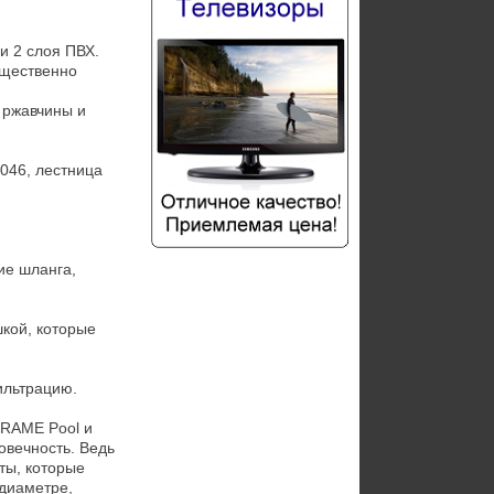
 2 слоя ПВХ. 
щественно 
ржавчины и 
46, лестница 
е шланга, 
кой, которые 
льтрацию.

RAME Pool и 
вечность. Ведь 
ты, которые 
диаметре, 