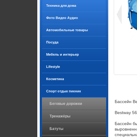
Техника для дома
Фото Видео Аудио
Автомобильные товары
Посуда
Мебель и интерьер
Lifestyle
Косметика
Спорт отдых пикник
Бассейн Be
Беговые дорожки
Bestway 56
Тренажёры
Бассейн бы
Батуты
выровненна
специальна