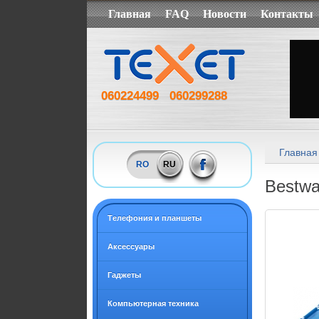
Главная
FAQ
Новости
Контакты
060224499
060299288
Главная
RO
RU
Bestwa
Tелефония и планшеты
Аксессуары
Гаджеты
Компьютерная техника