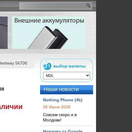
Bestway 56706
выбор валюты
Наши новости
28
Nothing Phone (4b)
аличии
26 Июня 2026
Совсем скоро и в
Молдове!
Новинка от Google