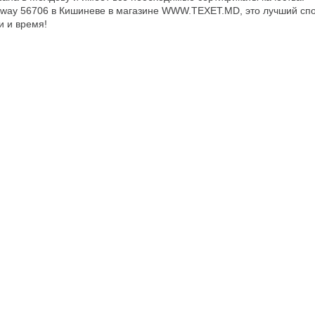
tway 56706 в Кишиневе в магазине WWW.TEXET.MD, это лучший сп
и и время!