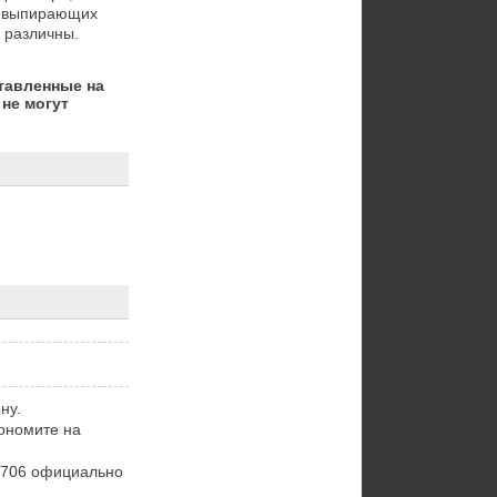
 выпирающих 
о различны.
тавленные на
не могут
ну.
кономите на
6706 официально