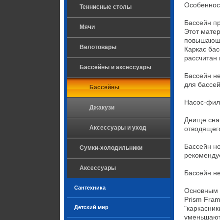
Особенност
Теннисные столы
Бассейн пр
Мячи
Этот матер
повышающе
Велотовары
Каркас бас
рассчитан 
Бассейны и аксессуары
Бассейн не
для бассей
Бассейны
Насос-филь
Джакузи
Днище сна
Аксессуары и уход
отводящего
Бассейн не
Сумки-холодильники
рекомендуе
Аксессуары
Бассейн не
Сантехника
Основным б
Prism Fram
Детский мир
"каркасник
уменьшают 