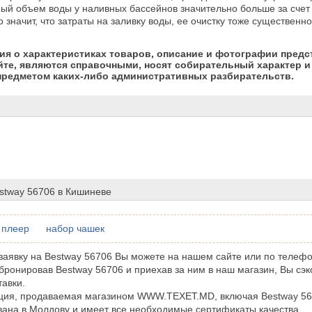
ый объем воды у наливных бассейнов значительно больше за счет
то значит, что затраты на заливку воды, ее очистку тоже существенн
я о характеристиках товаров, описание и фотографии предс
йте, являются справочными, носят собирательный характер и 
предметом каких-либо административных разбирательств.
stway 56706 в Кишиневе
 плеер
набор чашек
аявку на Bestway 56706 Вы можете на нашем сайте или по телефо
бронировав Bestway 56706 и приехав за ним в наш магазин, Вы сэ
тавки.
кция, продаваемая магазином WWW.TEXET.MD, включая Bestway 5
ана в Молдову и имеет все необходимые сертификаты качества.