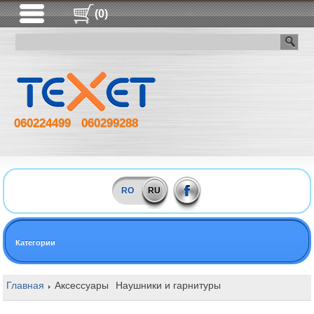
(0)
060224499
060299288
RO
RU
Категории
Главная
Аксессуары
Наушники и гарнитуры
Беспроводные на