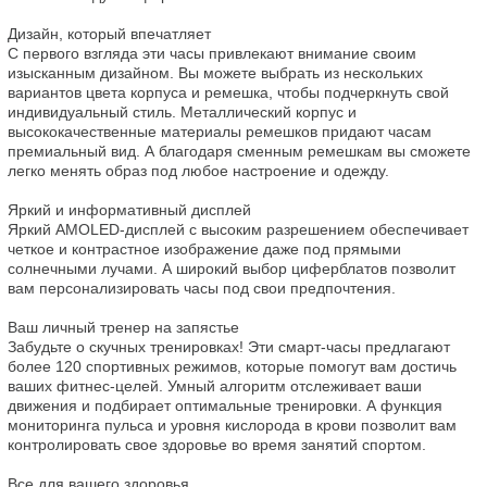
Дизайн, который впечатляет

С первого взгляда эти часы привлекают внимание своим 
изысканным дизайном. Вы можете выбрать из нескольких 
вариантов цвета корпуса и ремешка, чтобы подчеркнуть свой 
индивидуальный стиль. Металлический корпус и 
высококачественные материалы ремешков придают часам 
премиальный вид. А благодаря сменным ремешкам вы сможете 
легко менять образ под любое настроение и одежду.

Яркий и информативный дисплей

Яркий AMOLED-дисплей с высоким разрешением обеспечивает 
четкое и контрастное изображение даже под прямыми 
солнечными лучами. А широкий выбор циферблатов позволит 
вам персонализировать часы под свои предпочтения.

Ваш личный тренер на запястье

Забудьте о скучных тренировках! Эти смарт-часы предлагают 
более 120 спортивных режимов, которые помогут вам достичь 
ваших фитнес-целей. Умный алгоритм отслеживает ваши 
движения и подбирает оптимальные тренировки. А функция 
мониторинга пульса и уровня кислорода в крови позволит вам 
контролировать свое здоровье во время занятий спортом.

Все для вашего здоровья
