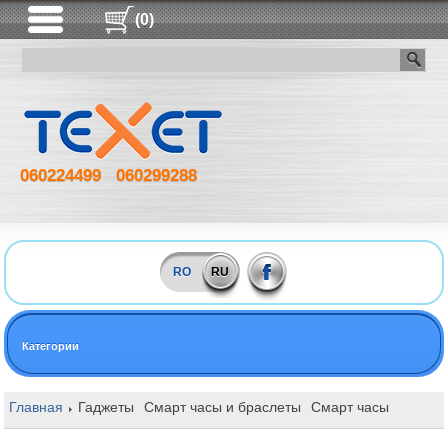
(0)
060224499
060299288
RO
RU
Категории
Главная
Гаджеты
Смарт часы и браслеты
Смарт часы
CMF