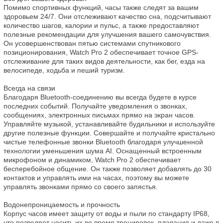
Помимо спортивных функций, часы также следят за вашим 
здоровьем 24/7. Они отслеживают качество сна, подсчитывают 
количество шагов, калории и пульс, а также предоставляют 
полезные рекомендации для улучшения вашего самочувствия. 
Он усовершенствован пятью системами спутникового 
позиционирования, Watch Pro 2 обеспечивает точное GPS-
отслеживание для таких видов деятельности, как бег, езда на 
велосипеде, ходьба и пеший туризм.

Всегда на связи

Благодаря Bluetooth-соединению вы всегда будете в курсе 
последних событий. Получайте уведомления о звонках, 
сообщениях, электронных письмах прямо на экран часов. 
Управляйте музыкой, устанавливайте будильники и используйте 
другие полезные функции. Совершайте и получайте кристально 
чистые телефонные звонки Bluetooth благодаря улучшенной 
технологии уменьшения шума AI. Оснащенный встроенным 
микрофоном и динамиком, Watch Pro 2 обеспечивает 
бесперебойное общение. Он также позволяет добавлять до 30 
контактов и управлять ими на часах, поэтому вы можете 
управлять звонками прямо со своего запястья.

Водонепроницаемость и прочность

Корпус часов имеет защиту от воды и пыли по стандарту IP68, 
что позволяет носить их во время тренировок, плавания и даже в 