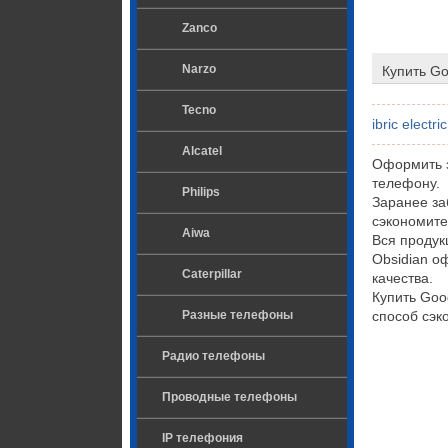
Zanco
Narzo
Купить Go
Tecno
ibric electric
Alcatel
Оформить з
телефону.
Philips
Заранее за
сэкономите
Aiwa
Вся продук
Obsidian о
Caterpillar
качества.
Купить Goo
Разные телефоны
способ сэк
Радио телефоны
Проводные телефоны
IP телефония