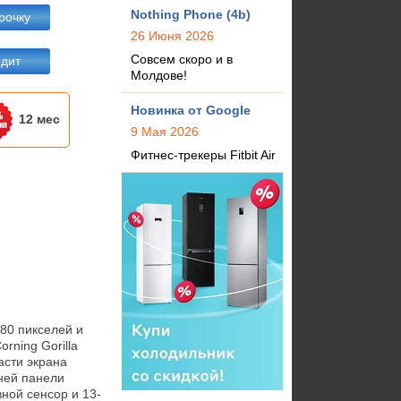
Nothing Phone (4b)
рочку
26 Июня 2026
Совсем скоро и в
едит
Молдове!
Новинка от Google
12 мес
9 Мая 2026
Фитнес-трекеры Fitbit Air
0 пикселей и 
ning Gorilla 
сти экрана 
ей панели 
ной сенсор и 13-