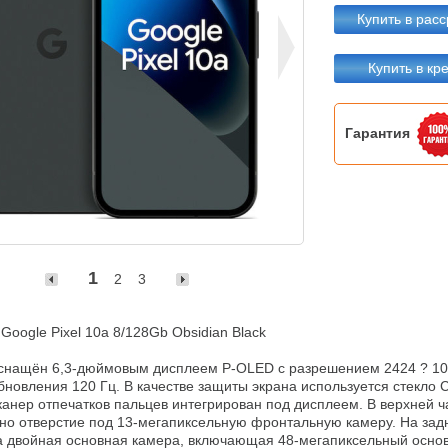
Купить в расс
Купить в кр
Гарантия
1
2
3
oogle Pixel 10a 8/128Gb Obsidian Black

 оснащён 6,3-дюймовым дисплеем P-OLED с разрешением 2424 ? 108
бновления 120 Гц. В качестве защиты экрана используется стекло Cor
Сканер отпечатков пальцев интегрирован под дисплеем. В верхней ча
но отверстие под 13-мегапиксельную фронтальную камеру. На задн
 двойная основная камера, включающая 48-мегапиксельный основ