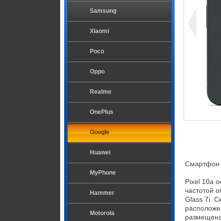
Samsung
Xiaomi
Poco
Oppo
Realme
OnePlus
Google
Huawei
Смартфон G
MyPhone
Pixel 10a
частотой о
Hammer
Glass 7i. 
расположе
Motorola
размещена