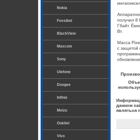
мегапиксе
Nokia
Аппаратной
получил 8 
Fossibot
Гбайт. Ёмк
Вт.

BlackView
Масса Pixe
Maxcom
с защитой 
программн
Sony
обновлений
Ulefone
Произво
Объе
Doogee
использу
Infinix
Информаци
данном са
являться 
Meizu
Oukitel
Vivo