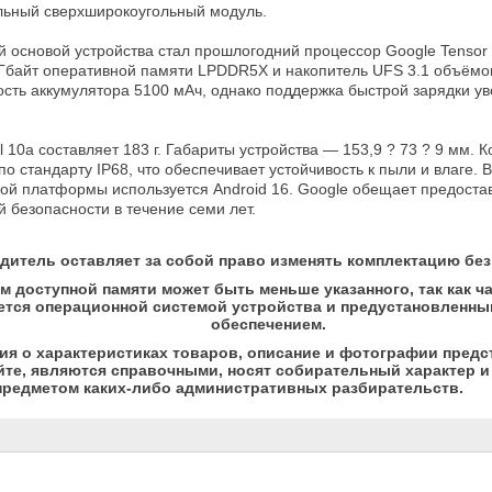
льный сверхширокоугольный модуль.

 основой устройства стал прошлогодний процессор Google Tensor
Гбайт оперативной памяти LPDDR5X и накопитель UFS 3.1 объёмом
ость аккумулятора 5100 мАч, однако поддержка быстрой зарядки ув
l 10a составляет 183 г. Габариты устройства — 153,9 ? 73 ? 9 мм. 
по стандарту IP68, что обеспечивает устойчивость к пыли и влаге. В
ой платформы используется Android 16. Google обещает предостав
 безопасности в течение семи лет.
дитель оставляет за собой право изменять комплектацию без
м доступной памяти может быть меньше указанного, так как ч
ется операционной системой устройства и предустановленн
обеспечением.
я о характеристиках товаров, описание и фотографии предс
йте, являются справочными, носят собирательный характер и 
предметом каких-либо административных разбирательств.