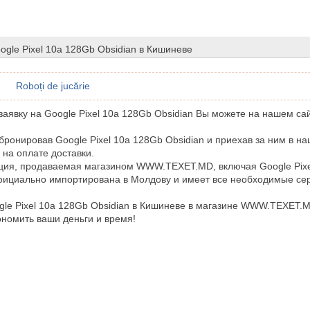
ogle Pixel 10a 128Gb Obsidian в Кишиневе
Roboți de jucărie
аявку на Google Pixel 10a 128Gb Obsidian Вы можете на нашем са
бронировав Google Pixel 10a 128Gb Obsidian и приехав за ним в на
 на оплате доставки.
ция, продаваемая магазином WWW.TEXET.MD, включая Google Pixe
фициально импортирована в Молдову и имеет все необходимые се
gle Pixel 10a 128Gb Obsidian в Кишиневе в магазине WWW.TEXET.M
ономить ваши деньги и время!