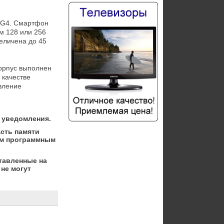
 G4. Смартфон 
 128 или 256 
еличена до 45 
Корпус выполнен 
 качестве 
ление 
 уведомления.
асть памяти
ым программным
тавленные на
не могут