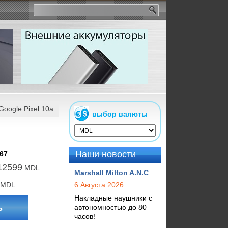
Google Pixel 10a 128Gb Obsidian
выбор валюты
Наши новости
67
12599
MDL
Marshall Milton A.N.C
MDL
6 Августа 2026
Накладные наушники с
ь
автономностью до 80
часов!