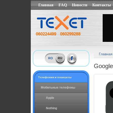
Главная
FAQ
Новости
Контакты
060224499
060299288
Главная
RO
RU
Google
Tелефония и планшеты
Мобильные телефоны
Apple
Nothing