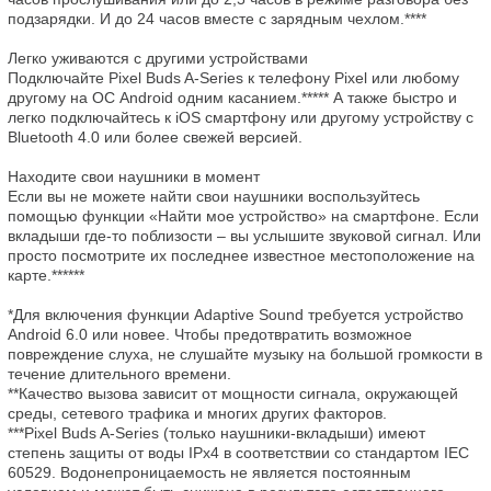
подзарядки. И до 24 часов вместе с зарядным чехлом.****

Легко уживаются с другими устройствами

Подключайте Pixel Buds A-Series к телефону Pixel или любому 
другому на ОС Android одним касанием.***** А также быстро и 
легко подключайтесь к iOS смартфону или другому устройству с 
Bluetooth 4.0 или более свежей версией.

Находите свои наушники в момент

Если вы не можете найти свои наушники воспользуйтесь 
помощью функции «Найти мое устройство» на смартфоне. Если 
вкладыши где-то поблизости – вы услышите звуковой сигнал. Или 
просто посмотрите их последнее известное местоположение на 
карте.******

*Для включения функции Adaptive Sound требуется устройство 
Android 6.0 или новее. Чтобы предотвратить возможное 
повреждение слуха, не слушайте музыку на большой громкости в 
течение длительного времени.

**Качество вызова зависит от мощности сигнала, окружающей 
среды, сетевого трафика и многих других факторов.

***Pixel Buds A-Series (только наушники-вкладыши) имеют 
степень защиты от воды IPx4 в соответствии со стандартом IEC 
60529. Водонепроницаемость не является постоянным 