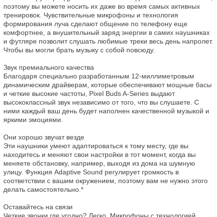
поэтому вы можете носить их даже во время самых активных 
тренировок. Чувствительные микрофоны и технология 
формирования луча сделают общение по телефону еще 
комфортнее, а внушительный заряд энергии в самих наушниках 
и футляре позволит слушать любимые треки весь день напролет. 
Чтобы вы могли брать музыку с собой повсюду.

Звук премиального качества

Благодаря специально разработанным 12-миллиметровым 
динамическим драйверам, которые обеспечивают мощные басы 
и четкие высокие частоты, Pixel Buds A-Series выдают 
высококлассный звук независимо от того, что вы слушаете. С 
ними каждый ваш день будет наполнен качественной музыкой и 
яркими эмоциями.

Они хорошо звучат везде

Эти наушники умеют адаптироваться к тому месту, где вы 
находитесь и меняют свои настройки в тот момент, когда вы 
меняете обстановку, например, выходя из дома на шумную 
улицу. Функция Adaptive Sound регулирует громкость в 
соответствии с вашим окружением, поэтому вам не нужно этого 
делать самостоятельно.*

Оставайтесь на связи

Четкие звонки где угодно? Легко. Микрофоны с технологией 