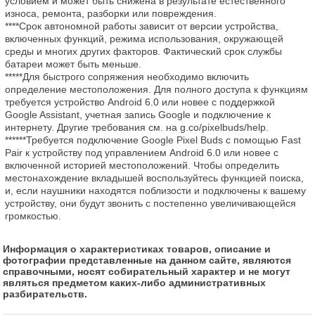
условием и может быть снижена в результате естественного 
износа, ремонта, разборки или повреждения.

****Срок автономной работы зависит от версии устройства, 
включенных функций, режима использования, окружающей 
среды и многих других факторов. Фактический срок службы 
батареи может быть меньше.

*****Для быстрого сопряжения необходимо включить 
определение местоположения. Для полного доступа к функциям 
требуется устройство Android 6.0 или новее с поддержкой 
Google Assistant, учетная запись Google и подключение к 
интернету. Другие требования см. на g.co/pixelbuds/help.

******Требуется подключение Google Pixel Buds с помощью Fast 
Pair к устройству под управлением Android 6.0 или новее с 
включенной историей местоположений. Чтобы определить 
местонахождение вкладышей воспользуйтесь функцией поиска, 
и, если наушники находятся поблизости и подключены к вашему 
устройству, они будут звонить с постепенно увеличивающейся 
громкостью.
Информация о характеристиках товаров, описание и
фотографии представленные на данном сайте, являются
справочными, носят собирательный характер и не могут
являться предметом каких-либо административных
разбирательств.