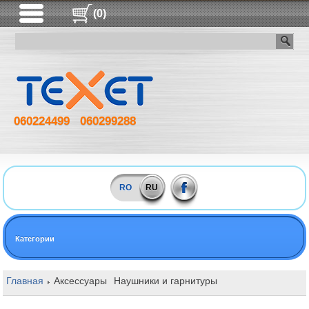
(0)
060224499
060299288
RO
RU
Категории
Главная
Аксессуары
Наушники и гарнитуры
Беспроводные на