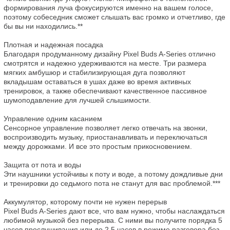
формирования луча фокусируются именно на вашем голосе, 
поэтому собеседник сможет слышать вас громко и отчетливо, где 
бы вы ни находились.**

Плотная и надежная посадка

Благодаря продуманному дизайну Pixel Buds A-Series отлично 
смотрятся и надежно удерживаются на месте. Три размера 
мягких амбушюр и стабилизирующая дуга позволяют 
вкладышам оставаться в ушах даже во время активных 
тренировок, а также обеспечивают качественное пассивное 
шумоподавление для лучшей слышимости.

Управление одним касанием

Сенсорное управление позволяет легко отвечать на звонки, 
воспроизводить музыку, приостанавливать и переключаться 
между дорожками. И все это простым прикосновением.

Защита от пота и воды

Эти наушники устойчивы к поту и воде, а потому дождливые дни 
и тренировки до седьмого пота не станут для вас проблемой.***

Аккумулятор, которому почти не нужен перерыв

Pixel Buds A-Series дают все, что вам нужно, чтобы наслаждаться 
любимой музыкой без перерыва. С ними вы получите порядка 5 
часов прослушивания или до 2,5 часов в режиме разговора без 