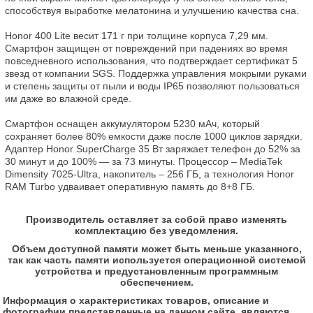
способствуя выработке мелатонина и улучшению качества сна.

Honor 400 Lite весит 171 г при толщине корпуса 7,29 мм. 
Смартфон защищен от повреждений при падениях во время 
повседневного использования, что подтверждает сертификат 5 
звезд от компании SGS. Поддержка управления мокрыми руками 
и степень защиты от пыли и воды IP65 позволяют пользоваться 
им даже во влажной среде.

Смартфон оснащен аккумулятором 5230 мАч, который 
сохраняет более 80% емкости даже после 1000 циклов зарядки. 
Адаптер Honor SuperCharge 35 Вт заряжает телефон до 52% за 
30 минут и до 100% — за 73 минуты. Процессор – MediaTek 
Dimensity 7025-Ultra, накопитель – 256 ГБ, а технология Honor 
RAM Turbo удваивает оперативную память до 8+8 ГБ.
Производитель оставляет за собой право изменять
комплектацию без уведомления.
Объем доступной памяти может быть меньше указанного,
так как часть памяти используется операционной системой
устройства и предустановленным программным
обеспечением.
Информация о характеристиках товаров, описание и
фотографии представленные на данном сайте, являются