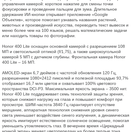
управления камерой: короткое нажатие для смены точки 
фокусировки и проведение пальцем для зума. Длительное 
удержание ИИ-кнопки открывает приложение «Google 
Объектив», которое помогает узнавать названия растений, 
животных и произведений искусства, переводить текст вывесок и 
меню более чем на 100 языков, решать математические задачи 
или находить товары по фотографии.

Honor 400 Lite оснащен основной камерой с разрешением 108 
МП и светосильной оптикой (f/1,75), а также широкоугольной 
камерой 5 МП с датчиком глубины. Фронтальная камера Honor 
400 Lite – 16 МП.

AMOLED-экран 6,7 дюймов с частотой обновления 120 Гц, 
разрешением 1080×2412 пикселей и полезной площадью 93,7% 
отображает 16,7 млн цветов и охватывает 100% цветового 
пространства DCI-P3. Максимальная яркость экрана – 3500 нит. 
Honor 400 Lite поддерживает семь технологий защиты зрения, 
которые снижают нагрузку на глаза и повышают комфорт при 
просмотре. ШИМ-частота 3840 Гц гарантирует отсутствие 
мерцание, аппаратная технология снижения уровня синего 
света уменьшает воздействие синего излучения, а динамическая 
яркость имитирует естественное солнечное освещение, помогая 
уменьшить утомляемость глаз. В вечернее время «Циркадный 
ночной экран» меняет цветопередачу на более теплые тона, 