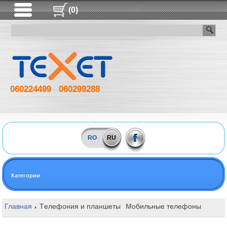
(0)
060224499
060299288
RO
RU
Категории
Главная
Tелефония и планшеты
Мобильные телефоны
Huawe