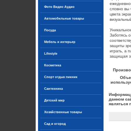
ежедневной
Фото Видео Аудио
словно вы 
цвета экра
Автомобильные товары
визуальный
Уникальное
Посуда
Заботясь о
соответств
Мебель и интерьер
защиты зре
играть, а 
Lifestyle
защищая з
Косметика
Произво
Спорт отдых пикник
Объе
использу
Сантехника
Информаци
данном са
Детский мир
являться 
Хозяйственные товары
Сад и огород