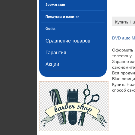
Зоомагазин
Продукты и напитки
Купить Hu
Outlet
DVD auto M
Сравнение товаров
Оформить з
Гарантия
телефону.
Заранее за
Акции
сэкономите
Вся проду
Blue офици
Купить Hua
способ сэк