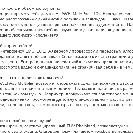
 четкость и объемное звучание!

онцерт прямо у себя дома с HUAWEI MatePad T10s. Благодаря сист
но расположенных динамиков с большой амплитудой HUAWEI Mate
фект объемного звучания при воспроизведении аудиоконтента. Наст
rdon обеспечивает волшебное звучание музыки, даря ощущение при
ашего любимого исполнителя.

быстрая работа!

 интерфейсу EMUI 10.1, 8-ядерному процессору и передовым алго
данных планшет обеспечивает более высокое качество графики и 
ельность. Быстро и плавно переключайтесь между приложениями д
просмотра видео и онлайн-шопинга, не ограничивая себя ни в чем.

он — выше производительность!

EI App Multiplier позволяет отображать одно приложение в двух окн
е планшет в горизонтальном режиме. Вы можете настраивать разме
он так, как вам нужно. Например, прокручивая список товаров в онл
 одновременно просмотреть детальную информацию и рассмотреть
ли, читая новость, вы можете открыть похожую статью в качестве д
ния в любое время суток!

иты зрения, сертифицированный TÜV Rheinland, позволяет уменьши
инего света экрана, благодаря чему планшетом комфортно пользова