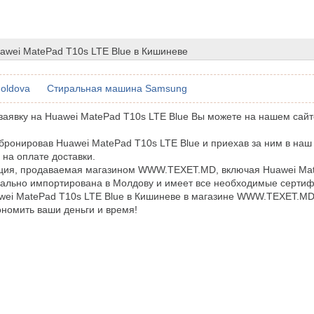
awei MatePad T10s LTE Blue в Кишиневе
oldova
Стиральная машина Samsung
аявку на Huawei MatePad T10s LTE Blue Вы можете на нашем сайт
бронировав Huawei MatePad T10s LTE Blue и приехав за ним в наш
 на оплате доставки.
кция, продаваемая магазином WWW.TEXET.MD, включая Huawei Ma
ально импортирована в Молдову и имеет все необходимые сертиф
wei MatePad T10s LTE Blue в Кишиневе в магазине WWW.TEXET.MD
ономить ваши деньги и время!