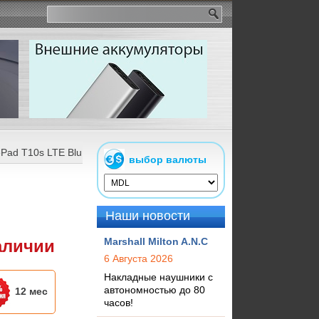
Pad T10s LTE Blue
выбор валюты
Наши новости
Marshall Milton A.N.C
аличии
6 Августа 2026
Накладные наушники с
автономностью до 80
12 мес
часов!