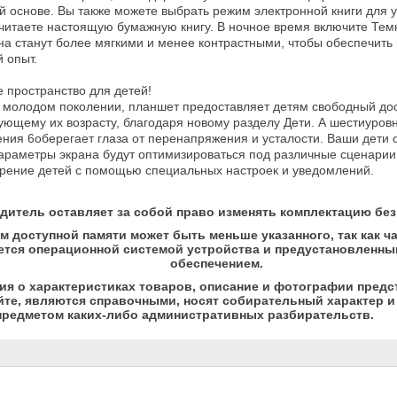
 основе. Вы также можете выбрать режим электронной книги для уд
читаете настоящую бумажную книгу. В ночное время включите Темн
на станут более мягкими и менее контрастными, чтобы обеспечить 
 опыт.

 пространство для детей!

 молодом поколении, планшет предоставляет детям свободный досту
ующему их возрасту, благодаря новому разделу Дети. А шестиуровн
ния 6оберегает глаза от перенапряжения и усталости. Ваши дети см
параметры экрана будут оптимизироваться под различные сценарии 
рение детей с помощью специальных настроек и уведомлений.
дитель оставляет за собой право изменять комплектацию без
м доступной памяти может быть меньше указанного, так как ч
ется операционной системой устройства и предустановленн
обеспечением.
я о характеристиках товаров, описание и фотографии предс
йте, являются справочными, носят собирательный характер и 
предметом каких-либо административных разбирательств.