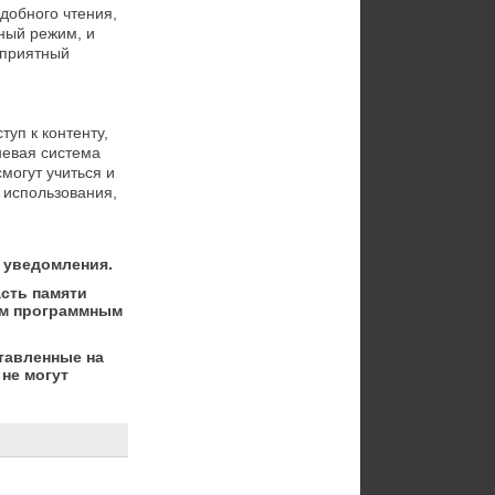
обного чтения, 
ый режим, и 
приятный 
п к контенту, 
евая система 
огут учиться и 
использования, 
 уведомления.
асть памяти
ым программным
тавленные на
не могут