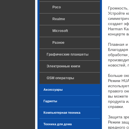
Poco
Громкость,
Устройте к
симметрич
Realme
создает эф
Harman Ka
Microsoft
концерте в
Разное
Плавная и 
Благодаря
Графические планшеты
обработки 
производит
новостей, 
Электронные книги
Больше ок
GSM операторы
Режим HUAW
использует
Аксессуары
правого ок
вы можете
продукта и
Гаджеты
справки.

Компьютерная техника
Защита зре
Режим защ
Техника для дома
вредного с