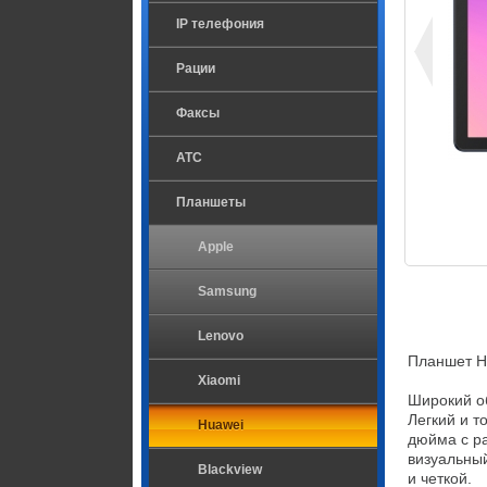
IP телефония
Рации
Факсы
ATC
Планшеты
Apple
Samsung
Lenovo
Планшет Hu
Xiaomi
Широкий об
Легкий и т
Huawei
дюйма с р
визуальный
Blackview
и четкой.
