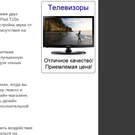
еме двух 
Pad T10s 
ройка звука от 
сутствия на 
ритмам 
улучшенную 
ля чтения 
ах, когда вы 
р левого и 
айн-магазине, 
 дизайн 
ополнительной 
ть воздействие 
ться на 