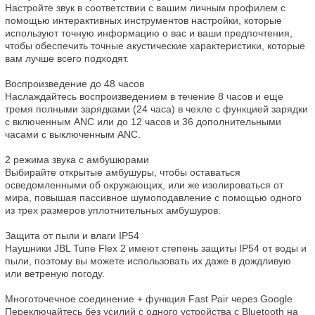
Настройте звук в соответствии с вашим личным профилем с 
помощью интерактивных инструментов настройки, которые 
используют точную информацию о вас и ваши предпочтения, 
чтобы обеспечить точные акустические характеристики, которые 
вам лучше всего подходят.

Воспроизведение до 48 часов

Наслаждайтесь воспроизведением в течение 8 часов и еще 
тремя полными зарядками (24 часа) в чехле с функцией зарядки 
с включенным ANC или до 12 часов и 36 дополнительными 
часами с выключенным ANC.

2 режима звука с амбушюрами

Выбирайте открытые амбушуры, чтобы оставаться 
осведомленными об окружающих, или же изолироваться от 
мира, повышая пассивное шумоподавление с помощью одного 
из трех размеров уплотнительных амбушуров.

Защита от пыли и влаги IP54

Наушники JBL Tune Flex 2 имеют степень защиты IP54 от воды и 
пыли, поэтому вы можете использовать их даже в дождливую 
или ветреную погоду.

Многоточечное соединение + функция Fast Pair через Google

Переключайтесь без усилий с одного устройства с Bluetooth на 