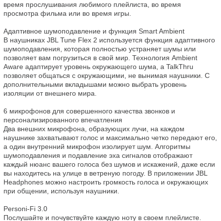
время прослушивания любимого плейлиста, во время 
просмотра фильма или во время игры.

Адаптивное шумоподавление и функция Smart Ambient

В наушниках JBL Tune Flex 2 используется функция адаптивного 
шумоподавления, которая полностью устраняет шумы или 
позволяет вам погрузиться в свой мир. Технология Ambient 
Aware адаптирует уровень окружающего шума, а TalkThru 
позволяет общаться с окружающими, не вынимая наушники. С 
дополнительными вкладышами можно выбрать уровень 
изоляции от внешнего мира.

6 микрофонов для совершенного качества звонков и 
персонализированного впечатления

Два внешних микрофона, образующих лучи, на каждом 
наушнике захватывают голос и максимально четко передают его, 
а один внутренний микрофон изолирует шум. Алгоритмы 
шумоподавления и подавление эха сигналов отображают 
каждый нюанс вашего голоса без шумов и искажений, даже если 
вы находитесь на улице в ветреную погоду. В приложении JBL 
Headphones можно настроить громкость голоса и окружающих 
при общении, используя наушники.

Personi-Fi 3.0

Послушайте и почувствуйте каждую ноту в своем плейлисте. 