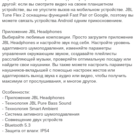
другой: если вы смотрите видео на своем планшетном 
устройстве, вы не упустите вызов на мобильном устройстве. JBL 
Tune Flex 2 оснащены функцией Fast Pair от Google, поэтому вы 
можете связать устройства Android одним прикосновением.

Приложение JBL Headphones

Выбирайте любимые композиции. Просто загрузите приложение 
JBL Headphones и настройте звук под себя. Настройте уровень 
адаптивного шумоподавления, изменяйте параметры 
управления окружающим звуком, создавайте плейлисты 
расслабляющей музыки, проверяйте оптимальную посадку или 
найдите свои наушники. Вы также можете настроить параметры 
наушников-вкладышей с помощью настроек жестов или 
адаптировать выход звука к аудио или видео, чтобы получить 
максимум от прослушивания, и многое другое.

Особенности:

- Приложение JBL Headphones

- Технология JBL Pure Bass Sound

- Технология Smart Ambient

- Система активного шумоподавления

- Совмещение двух устройств

- Bluetooth 5.3

- Защита от влаги: IP54