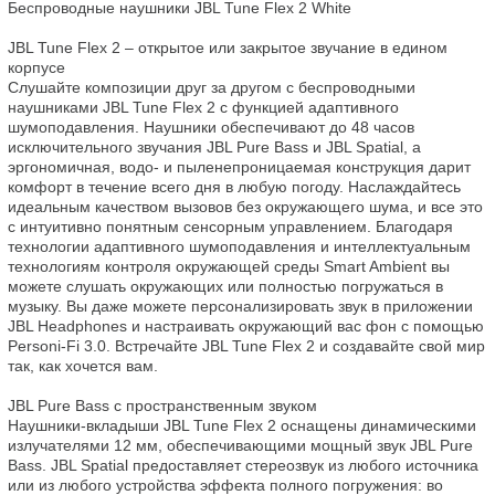
Беспроводные наушники JBL Tune Flex 2 White

JBL Tune Flex 2 – открытое или закрытое звучание в едином 
корпусе

Слушайте композиции друг за другом с беспроводными 
наушниками JBL Tune Flex 2 с функцией адаптивного 
шумоподавления. Наушники обеспечивают до 48 часов 
исключительного звучания JBL Pure Bass и JBL Spatial, а 
эргономичная, водо- и пыленепроницаемая конструкция дарит 
комфорт в течение всего дня в любую погоду. Наслаждайтесь 
идеальным качеством вызовов без окружающего шума, и все это 
с интуитивно понятным сенсорным управлением. Благодаря 
технологии адаптивного шумоподавления и интеллектуальным 
технологиям контроля окружающей среды Smart Ambient вы 
можете слушать окружающих или полностью погружаться в 
музыку. Вы даже можете персонализировать звук в приложении 
JBL Headphones и настраивать окружающий вас фон с помощью 
Personi-Fi 3.0. Встречайте JBL Tune Flex 2 и создавайте свой мир 
так, как хочется вам.

JBL Pure Bass с пространственным звуком

Наушники-вкладыши JBL Tune Flex 2 оснащены динамическими 
излучателями 12 мм, обеспечивающими мощный звук JBL Pure 
Bass. JBL Spatial предоставляет стереозвук из любого источника 
или из любого устройства эффекта полного погружения: во 