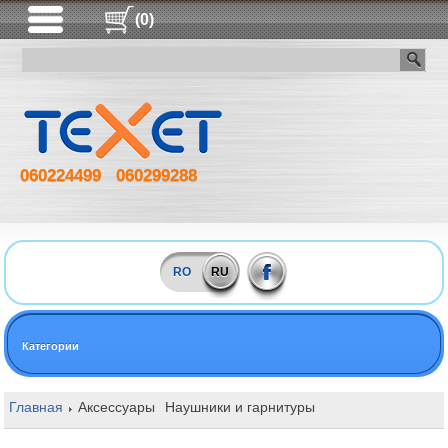
(0)
060224499
060299288
RO
RU
Категории
Главная
Аксессуары
Наушники и гарнитуры
Беспроводные на