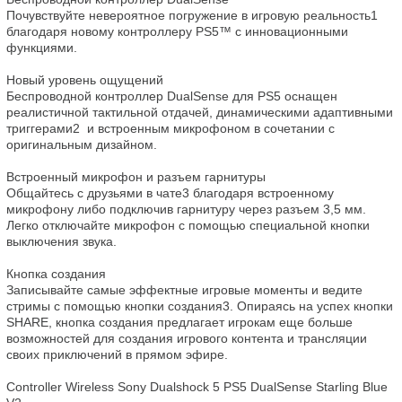
Почувствуйте невероятное погружение в игровую реальность1 
благодаря новому контроллеру PS5™ с инновационными 
функциями.

Новый уровень ощущений

Беспроводной контроллер DualSense для PS5 оснащен 
реалистичной тактильной отдачей, динамическими адаптивными 
триггерами2  и встроенным микрофоном в сочетании с 
оригинальным дизайном.

Встроенный микрофон и разъем гарнитуры 

Общайтесь с друзьями в чате3 благодаря встроенному 
микрофону либо подключив гарнитуру через разъем 3,5 мм. 
Легко отключайте микрофон с помощью специальной кнопки 
выключения звука.

Кнопка создания

Записывайте самые эффектные игровые моменты и ведите 
стримы с помощью кнопки создания3. Опираясь на успех кнопки 
SHARE, кнопка создания предлагает игрокам еще больше 
возможностей для создания игрового контента и трансляции 
своих приключений в прямом эфире.

Controller Wireless Sony Dualshock 5 PS5 DualSense Starling Blue 