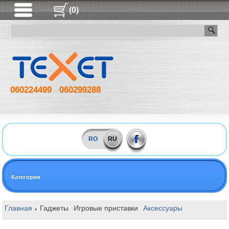
(0)
060224499
060299288
RO
RU
Категории
Главная
Гаджеты
Игровые приставки
Аксессуары
Sony DualS