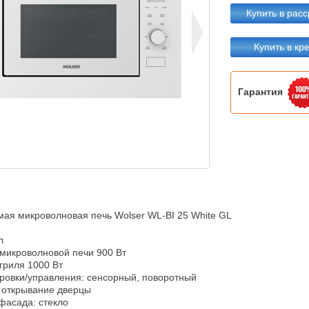
Купить в расс
Купить в кр
Гарантия
ая микроволновая печь Wolser WL-BI 25 White GL



микроволновой печи 900 Вт

риля 1000 Вт

ровки/управления: сенсорный, поворотный

 открывание дверцы

асада: стекло
