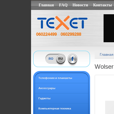
Главная
FAQ
Новости
Контакты
060224499
060299288
Главная
RO
RU
Wolser
Tелефония и планшеты
Аксессуары
Гаджеты
Компьютерная техника