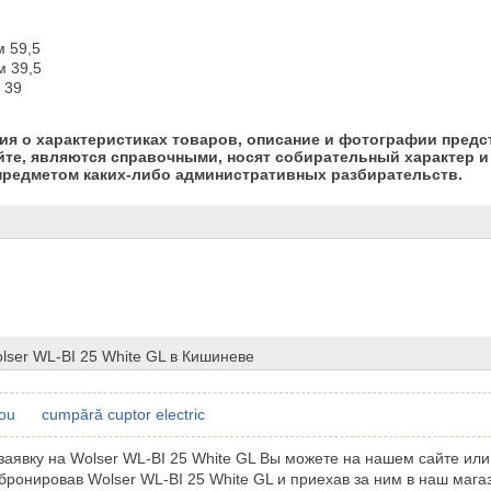
 59,5

 39,5

 39
я о характеристиках товаров, описание и фотографии предс
йте, являются справочными, носят собирательный характер и 
предметом каких-либо административных разбирательств.
lser WL-BI 25 White GL в Кишиневе
ou
cumpără cuptor electric
аявку на Wolser WL-BI 25 White GL Вы можете на нашем сайте или
бронировав Wolser WL-BI 25 White GL и приехав за ним в наш мага