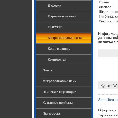
Гриль

Духовки
Дисплей

Ширина, см
Глубина, см
Варочные панели
Высота, см
Вытяжки
Информаци
данном са
Микроволновые печи
являться 
Кофе машины
Комплекты
Плиты
Микроволновые печи
Купить Wo
Чайники и кофеварки
Soundbar n
Кухонные приборы
Оформить з
Пылесосы
Заранее за