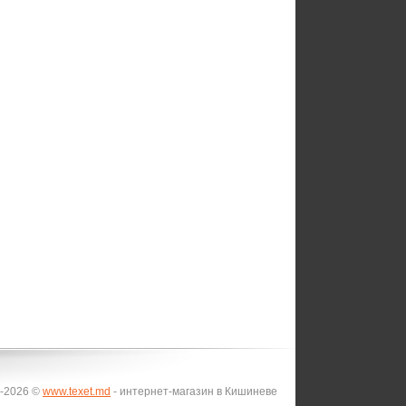
-2026 ©
www.texet.md
- интернет-магазин в Кишиневе