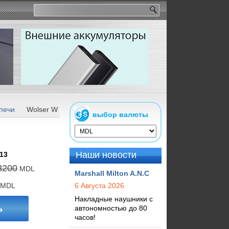
печи
Wolser WL-BI 25 White GL
выбор валюты
Наши новости
13
3200
MDL
Marshall Milton A.N.C
MDL
6 Августа 2026
Накладные наушники с
ь
автономностью до 80
часов!