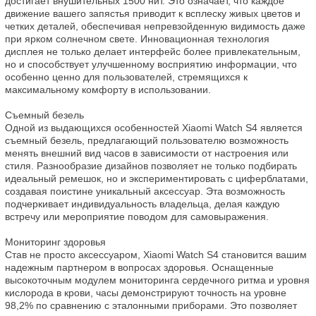
достигает внушительных 1500 нит. Это означает, что каждое 
движение вашего запястья приводит к всплеску живых цветов и 
четких деталей, обеспечивая непревзойденную видимость даже 
при ярком солнечном свете. Инновационная технология 
дисплея не только делает интерфейс более привлекательным, 
но и способствует улучшенному восприятию информации, что 
особенно ценно для пользователей, стремящихся к 
максимальному комфорту в использовании.

Съемный безель

Одной из выдающихся особенностей Xiaomi Watch S4 является 
съемный безель, предлагающий пользователю возможность 
менять внешний вид часов в зависимости от настроения или 
стиля. Разнообразие дизайнов позволяет не только подбирать 
идеальный ремешок, но и экспериментировать с циферблатами, 
создавая поистине уникальный аксессуар. Эта возможность 
подчеркивает индивидуальность владельца, делая каждую 
встречу или мероприятие поводом для самовыражения.

Мониторинг здоровья

Став не просто аксессуаром, Xiaomi Watch S4 становится вашим 
надежным партнером в вопросах здоровья. Оснащенные 
высокоточным модулем мониторинга сердечного ритма и уровня 
кислорода в крови, часы демонстрируют точность на уровне 
98,2% по сравнению с эталонными приборами. Это позволяет 