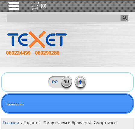
(0)
060224499
060299288
RO
RU
Категории
Главная
Гаджеты
Смарт часы и браслеты
Смарт часы
Xiaomi