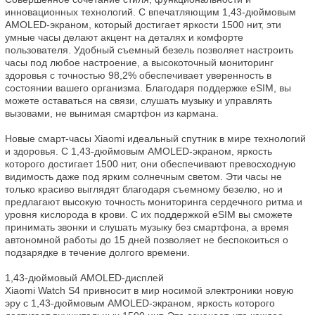
инновационных технологий. С впечатляющим 1,43-дюймовым 
AMOLED-экраном, который достигает яркости 1500 нит, эти 
умные часы делают акцент на деталях и комфорте 
пользователя. Удобный съемный безель позволяет настроить 
часы под любое настроение, а высокоточный мониторинг 
здоровья с точностью 98,2% обеспечивает уверенность в 
состоянии вашего организма. Благодаря поддержке eSIM, вы 
можете оставаться на связи, слушать музыку и управлять 
вызовами, не вынимая смартфон из кармана.

Новые смарт-часы Xiaomi идеальный спутник в мире технологий 
и здоровья. С 1,43-дюймовым AMOLED-экраном, яркость 
которого достигает 1500 нит, они обеспечивают превосходную 
видимость даже под ярким солнечным светом. Эти часы не 
только красиво выглядят благодаря съемному безелю, но и 
предлагают высокую точность мониторинга сердечного ритма и 
уровня кислорода в крови. С их поддержкой eSIM вы сможете 
принимать звонки и слушать музыку без смартфона, а время 
автономной работы до 15 дней позволяет не беспокоиться о 
подзарядке в течение долгого времени.

1,43-дюймовый AMOLED-дисплей

Xiaomi Watch S4 привносит в мир носимой электроники новую 
эру с 1,43-дюймовым AMOLED-экраном, яркость которого 