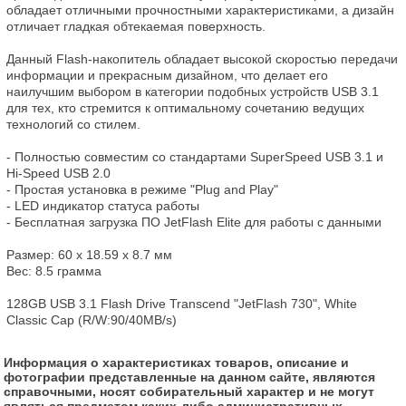
обладает отличными прочностными характеристиками, а дизайн 
отличает гладкая обтекаемая поверхность.

Данный Flash-накопитель обладает высокой скоростью передачи 
информации и прекрасным дизайном, что делает его 
наилучшим выбором в категории подобных устройств USB 3.1 
для тех, кто стремится к оптимальному сочетанию ведущих 
технологий со стилем.

- Полностью совместим со стандартами SuperSpeed USB 3.1 и 
Hi-Speed USB 2.0

- Простая установка в режиме "Plug and Play"

- LED индикатор статуса работы

- Бесплатная загрузка ПО JetFlash Elite для работы с данными

Размер: 60 x 18.59 x 8.7 мм

Вес: 8.5 грамма

128GB USB 3.1 Flash Drive Transcend "JetFlash 730", White 
Classic Cap (R/W:90/40MB/s)
Информация о характеристиках товаров, описание и
фотографии представленные на данном сайте, являются
справочными, носят собирательный характер и не могут
являться предметом каких-либо административных