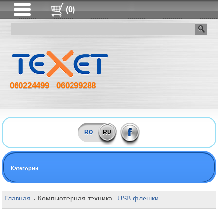
(0)
060224499
060299288
RO
RU
Категории
Главная
Компьютерная техника
USB флешки
128GB Transcend