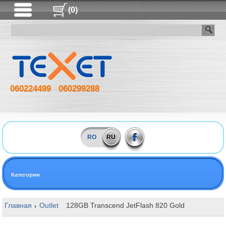
(0)
060224499
060299288
RO
RU
Категории
Главная
Outlet
128GB Transcend JetFlash 820 Gold