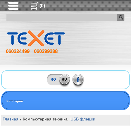
(0)
060224499
060299288
RO
RU
Категории
Главная
Компьютерная техника
USB флешки
128GB Hama C-Ro