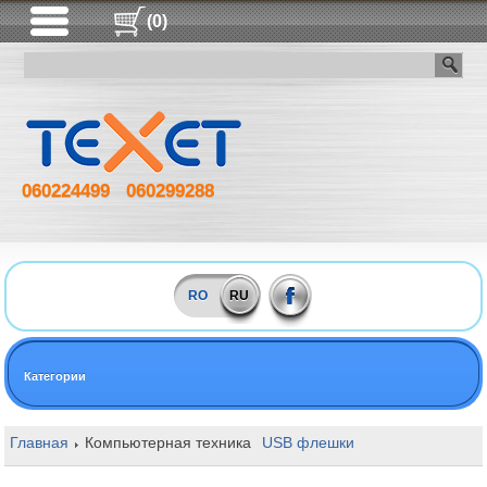
(0)
060224499
060299288
RO
RU
Категории
Главная
Компьютерная техника
USB флешки
128GB Hama Rota