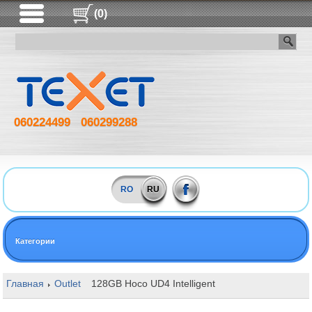
(0)
060224499
060299288
RO
RU
Категории
Главная
Outlet
128GB Hoco UD4 Intelligent