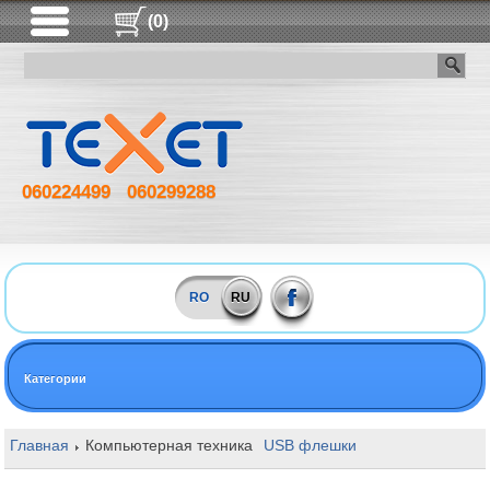
(0)
060224499
060299288
RO
RU
Категории
Главная
Компьютерная техника
USB флешки
128GB Patriot S