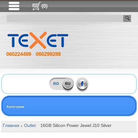
(0)
060224499
060299288
RO
RU
Категории
Главная
Outlet
16GB Silicon Power Jewel J10 Silver