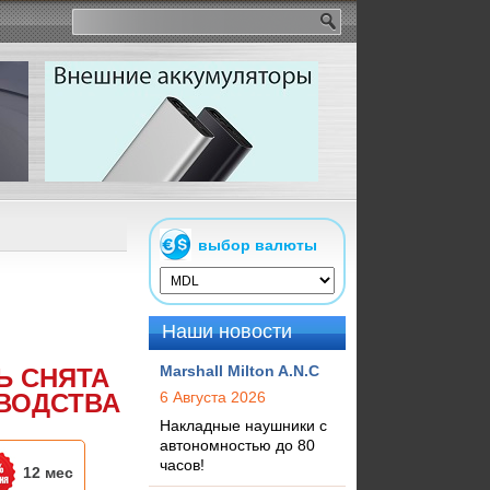
выбор валюты
Наши новости
Marshall Milton A.N.C
Ь СНЯТА
ВОДСТВА
6 Августа 2026
Накладные наушники с
автономностью до 80
часов!
12 мес