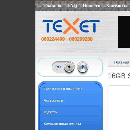
Главная
FAQ
Новости
Контакты
060224499
060299288
Главная
RO
RU
16GB S
Tелефония и планшеты
Аксессуары
Гаджеты
Компьютерная техника