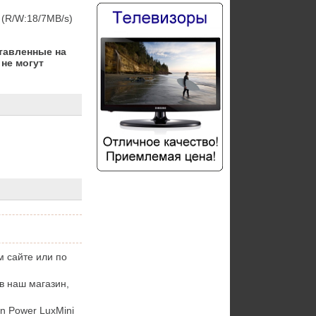
c (R/W:18/7MB/s)
тавленные на
не могут
м сайте или по
 в наш магазин,
n Power LuxMini