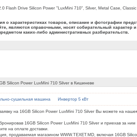
 Flash Drive Silicon Power "LuxMini 710", Silver, Metal Case, Classi
я о характеристиках товаров, описание и фотографии предс
йте, являются справочными, носят собирательный характер и 
предметом каких-либо административных разбирательств.
GB Silicon Power LuxMini 710 Silver в Кишиневе
ально-сушильная машина
Инвертор 5 кВт
аявку на 16GB Silicon Power LuxMini 710 Silver Вы можете на наше
бронировав 16GB Silicon Power LuxMini 710 Silver и приехав за ним
ите на оплате доставки.
ция, продаваемая магазином WWW.TEXET.MD, включая 16GB Silico