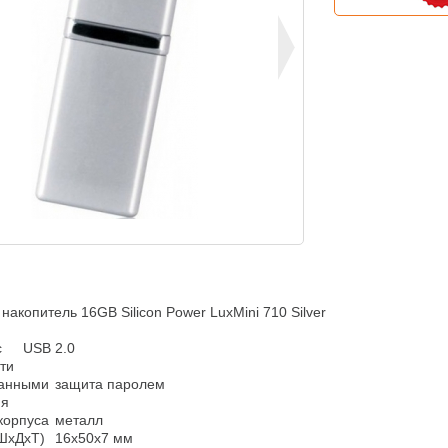
акопитель 16GB Silicon Power LuxMini 710 Silver



и

щита паролем

я

са	металл

16x50x7 мм
