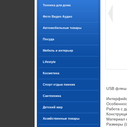
Техника для дома
Фото Видео Аудио
Автомобильные товары
Посуда
Мебель и интерьер
Lifestyle
Косметика
Спорт отдых пикник
USB флеш н
Сантехника
Интерфейс	USB 2.0
Особенност
Детский мир
Работа с данными	за
Конструкци
Хозяйственные товары
Материал корпу
Размеры (ШхДхТ)	