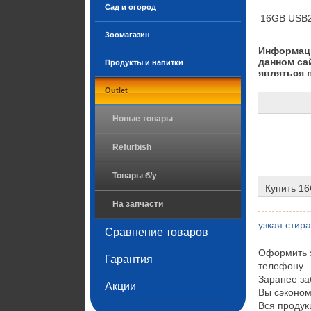
Сад и огород
16GB USB2.0
Зоомагазин
Информаци
данном са
Продукты и напитки
являться 
Outlet
Новые товары
Refurbish
Товары б/у
Купить 16
На запчасти
узкая стир
Сравнение товаров
Оформить з
Гарантия
телефону.
Заранее за
Акции
Вы сэконом
Вся продук