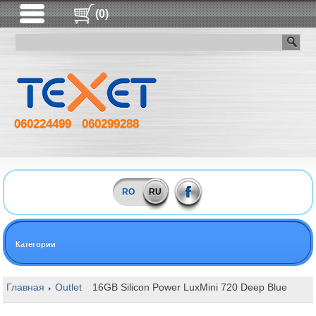
(0)
060224499
060299288
RO
RU
Категории
Главная
Outlet
16GB Silicon Power LuxMini 720 Deep Blue