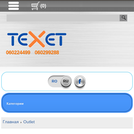
(0)
060224499
060299288
RO
RU
Категории
Главная
Outlet
16GB Silicon Power Marvel M50 Champagne Gol