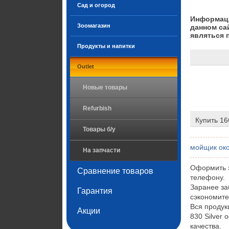
Сад и огород
Информаци
Зоомагазин
данном са
являться 
Продукты и напитки
Outlet
Новые товары
Refurbish
Купить 16
Товары б/у
мойщик око
На запчасти
Оформить з
Сравнение товаров
телефону.
Заранее за
Гарантия
сэкономите
Вся продук
Акции
830 Silver
качества.