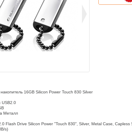
акопитель 16GB Silicon Power Touch 830 Silver

 USB2.0

B

а Металл

 Flash Drive Silicon Power "Touch 830", Silver, Metal Case, Capless S
B/s)