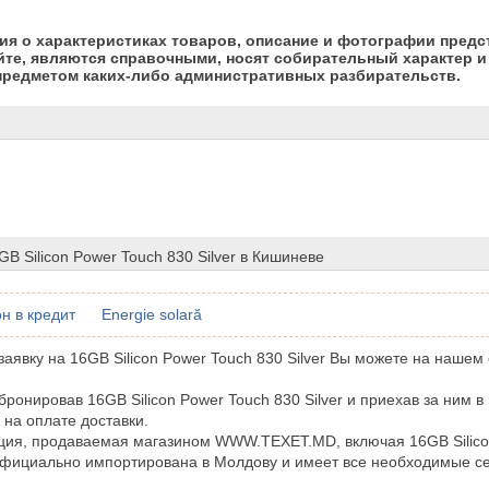
я о характеристиках товаров, описание и фотографии предс
йте, являются справочными, носят собирательный характер и 
предметом каких-либо административных разбирательств.
GB Silicon Power Touch 830 Silver в Кишиневе
н в кредит
Energie solară
аявку на 16GB Silicon Power Touch 830 Silver Вы можете на нашем 
бронировав 16GB Silicon Power Touch 830 Silver и приехав за ним в
 на оплате доставки.
ция, продаваемая магазином WWW.TEXET.MD, включая 16GB Silico
 официально импортирована в Молдову и имеет все необходимые 