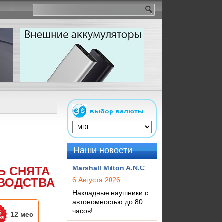
выбор валюты
Наши новости
Marshall Milton A.N.C
Ь СНЯТА
ВОДСТВА
6 Августа 2026
Накладные наушники с
автономностью до 80
часов!
12 мес