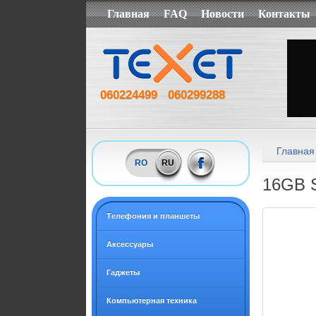
Главная
FAQ
Новости
Контакты
060224499
060299288
Главная
RO
RU
16GB S
Tелефония и планшеты
Аксессуары
Гаджеты
Компьютерная техника