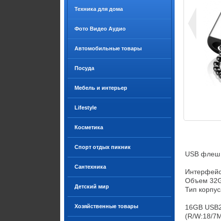
Техника для дома
Фото Видео Аудио
Автомобильные товары
Посуда
Мебель и интерьер
Lifestyle
Косметика
Спорт отдых пикник
USB флеш н
Сантехника
Интерфейс
Объем 32G
Детский мир
Тип корпус
Хозяйственные товары
16GB USB2.0
(R/W:18/7M