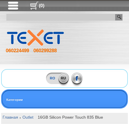
(0)
060224499
060299288
RO
RU
Категории
Главная
Outlet
16GB Silicon Power Touch 835 Blue