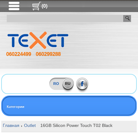
(0)
060224499
060299288
RO
RU
Категории
Главная
Outlet
16GB Silicon Power Touch T02 Black