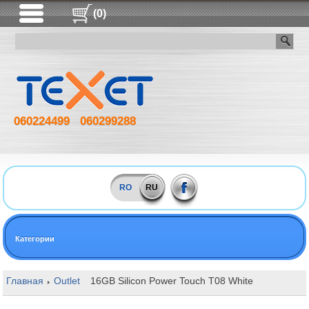
(0)
060224499
060299288
RO
RU
Категории
Главная
Outlet
16GB Silicon Power Touch T08 White