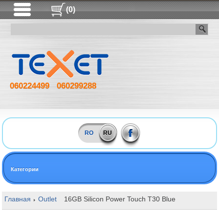
(0)
060224499
060299288
RO
RU
Категории
Главная
Outlet
16GB Silicon Power Touch T30 Blue