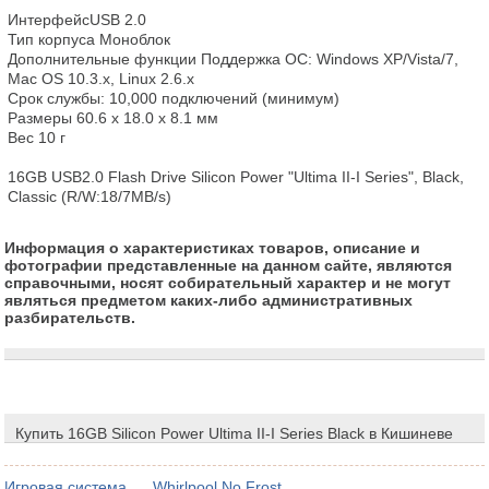
ИнтерфейсUSB 2.0

Тип корпуса Моноблок

Дополнительные функции Поддержка ОС: Windows XP/Vista/7, 
Mac OS 10.3.x, Linux 2.6.x

Срок службы: 10,000 подключений (минимум)

Размеры 60.6 x 18.0 x 8.1 мм

Вес 10 г

16GB USB2.0 Flash Drive Silicon Power "Ultima II-I Series", Black, 
Classic (R/W:18/7MB/s)
Информация о характеристиках товаров, описание и
фотографии представленные на данном сайте, являются
справочными, носят собирательный характер и не могут
являться предметом каких-либо административных
разбирательств.
Купить 16GB Silicon Power Ultima II-I Series Black в Кишиневе
Игровая система
Whirlpool No Frost