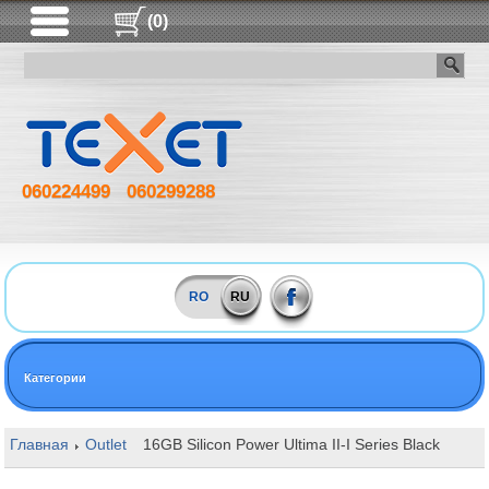
(0)
060224499
060299288
RO
RU
Категории
Главная
Outlet
16GB Silicon Power Ultima II-I Series Black