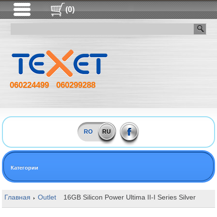
(0)
060224499
060299288
RO
RU
Категории
Главная
Outlet
16GB Silicon Power Ultima II-I Series Silver