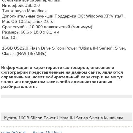
ИнтерфейсUSB 2.0

Тип корпуса Моноблок

Дополнительные функции Поддержка ОС: Windows XP/Vista/7, 
Mac OS 10.3.x, Linux 2.6.x

Срок службы: 10,000 подключений (минимум)

Размеры 60.6 x 18.0 x 8.1 мм

Вес 10 г

16GB USB2.0 Flash Drive Silicon Power "Ultima II-I Series", Silver, 
Classic (R/W:18/7MB/s)
Информация о характеристиках товаров, описание и
фотографии представленные на данном сайте, являются
справочными, носят собирательный характер и не могут
являться предметом каких-либо административных
разбирательств.
Купить 16GB Silicon Power Ultima II-I Series Silver в Кишиневе
cumpără grill
AirTag Moldova