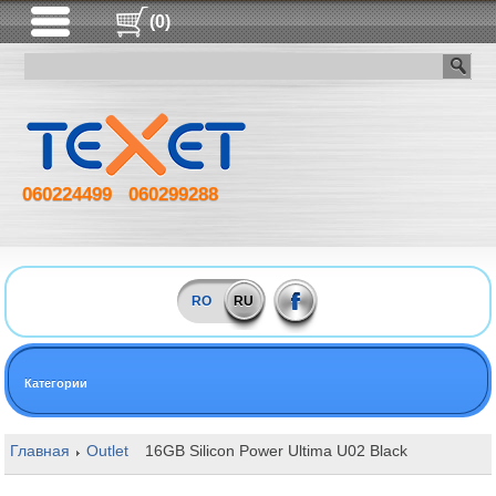
(0)
060224499
060299288
RO
RU
Категории
Главная
Outlet
16GB Silicon Power Ultima U02 Black