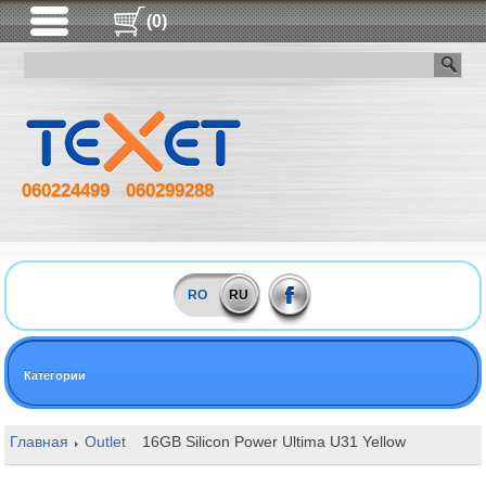
(0)
060224499
060299288
RO
RU
Категории
Главная
Outlet
16GB Silicon Power Ultima U31 Yellow