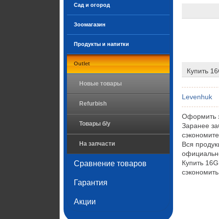
Сад и огород
Зоомагазин
Продукты и напитки
Outlet
Купить 16
Новые товары
Levenhuk
Refurbish
Оформить з
Товары б/у
Заранее за
сэкономите
На запчасти
Вся продук
официально
Купить 16G
Сравнение товаров
сэкономить
Гарантия
Акции