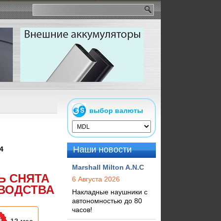
выбор валюты
Наши новости
4
Marshall Milton A.N.C
Ь СНЯТА
6 Августа 2026
ВОДСТВА
Накладные наушники с
автономностью до 80
часов!