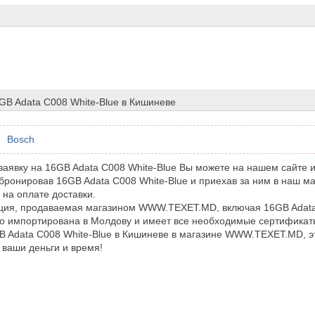
GB Adata C008 White-Blue в Кишиневе
Bosch
аявку на 16GB Adata C008 White-Blue Вы можете на нашем сайте и
бронировав 16GB Adata C008 White-Blue и приехав за ним в наш ма
 на оплате доставки.
ция, продаваемая магазином WWW.TEXET.MD, включая 16GB Adata
 импортирована в Молдову и имеет все необходимые сертификаты
B Adata C008 White-Blue в Кишиневе в магазине WWW.TEXET.MD, э
 ваши деньги и время!