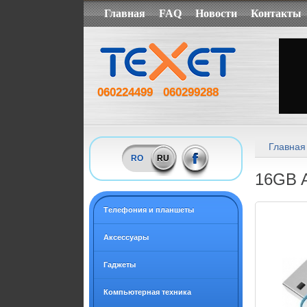
Главная
FAQ
Новости
Контакты
060224499
060299288
Главная
RO
RU
16GB A
Tелефония и планшеты
Аксессуары
Гаджеты
Компьютерная техника