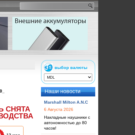
выбор валюты
Наши новости
0_
Marshall Milton A.N.C
Ь СНЯТА
6 Августа 2026
ВОДСТВА
Накладные наушники с
автономностью до 80
часов!