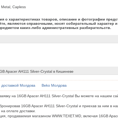
 Metal, Capless
я о характеристиках товаров, описание и фотографии предс
йте, являются справочными, носят собирательный характер и 
предметом каких-либо административных разбирательств.
GB Apacer AH111 Silver-Crystal в Кишиневе
 доставкой Молдова
Beko Молдова
аявку на 16GB Apacer AH111 Silver-Crystal Вы можете на нашем са
бронировав 16GB Apacer AH111 Silver-Crystal и приехав за ним в н
 на оплате доставки.
ция, продаваемая магазином WWW.TEXET.MD, включая 16GB Apacer