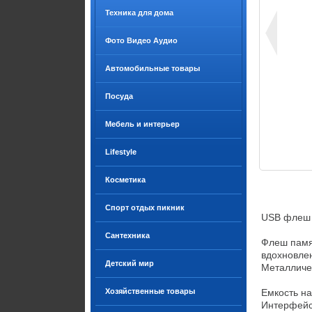
Техника для дома
Фото Видео Аудио
Автомобильные товары
Посуда
Мебель и интерьер
Lifestyle
Косметика
Спорт отдых пикник
USB флеш н
Сантехника
Флеш памя
вдохновлен
Детский мир
Металличес
Хозяйственные товары
Емкость накоп
Интерфейс:	USB 2.