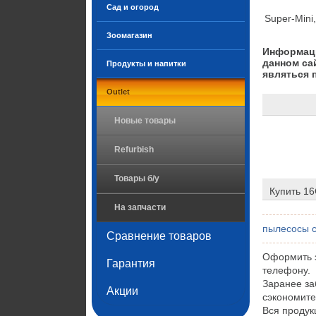
Сад и огород
Super-Mini,
Зоомагазин
Информаци
данном са
Продукты и напитки
являться 
Outlet
Новые товары
Refurbish
Товары б/у
Купить 16
На запчасти
пылесосы с
Сравнение товаров
Оформить з
Гарантия
телефону.
Заранее за
Акции
сэкономите
Вся продук