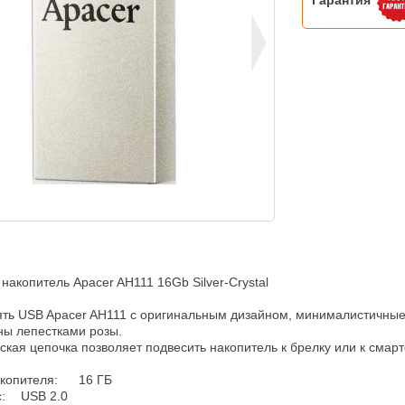
Гарантия
акопитель Apacer AH111 16Gb Silver-Crystal

ть USB Apacer AH111 с оригинальным дизайном, минималистичные 
ы лепестками розы.

кая цепочка позволяет подвесить накопитель к брелку или к смарт
ителя:	16 ГБ

0
