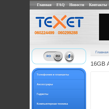
Главная
FAQ
Новости
Контакты
060224499
060299288
Главная
RO
RU
16GB A
Tелефония и планшеты
Аксессуары
Гаджеты
Компьютерная техника